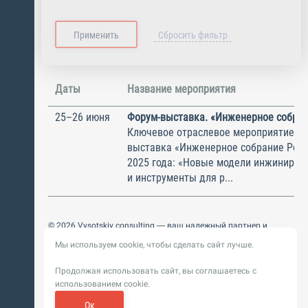
Даты
Название мероприятия
25–26 июня
Форум-выставка. «Инженерное собран
Ключевое отраслевое мероприятие - 
выставка «Инженерное собрание Росс
2025 года: «Новые модели инжинирин
и инструменты для р...
© 2026 Vysotskiy consulting — ваш надежный партнер и
интегратор
Мы используем cookie, чтобы сделать сайт лучше.
Цифровизация, BIM, ИИ. Внедряем и оптимизируем
технологии, ускоряем рост и системность бизнеса
Продолжая использовать сайт, вы соглашаетесь с
Пользовательское
Политика обработки персональных
использованием cookie.
соглашение
данных
Обновление от 14 ноября 2025. История
Ок