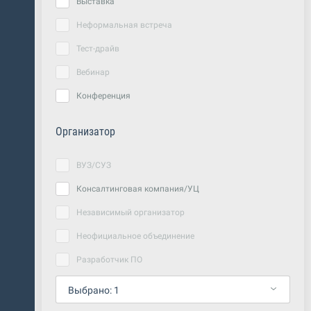
Выставка
Неформальная встреча
Тест-драйв
Вебинар
Конференция
Организатор
ВУЗ/СУЗ
Консалтинговая компания/УЦ
Независимый организатор
Неофициальное объединение
Разработчик ПО
Выбрано:
1