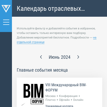
Календарь отраслевых
событий
Используйте фильтр и добавляйте события в избранное,
чтобы оставить только интересную вам подборку.
Добавление мероприятий бесплатное. Подробности —
на
отдельной странице
Июнь 2024
Главные события месяца
VIII Международный BIM-
ФОРУМ
Москва
Конференция
Платно
Офлайн
Онлайн
Уважаемые коллеги,