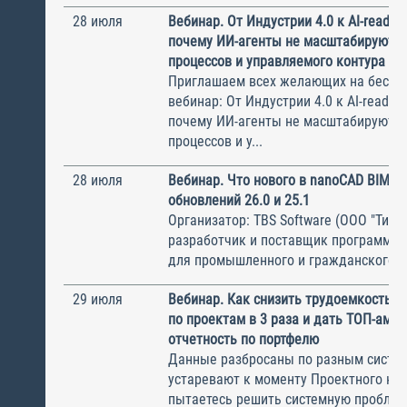
28 июля
Вебинар. От Индустрии 4.0 к AI-ready 
почему ИИ-агенты не масштабируются
процессов и управляемого контура
Приглашаем всех желающих на беспл
вебинар: От Индустрии 4.0 к AI-ready 
почему ИИ-агенты не масштабируются
процессов и у...
28 июля
Вебинар. Что нового в nanoCAD BIM В
обновлений 26.0 и 25.1
Организатор: TBS Software (ООО "ТиБиЭ
разработчик и поставщик программн
для промышленного и гражданского с.
29 июля
Вебинар. Как снизить трудоемкость с
по проектам в 3 раза и дать ТОП-ам 
отчетность по портфелю
Данные разбросаны по разным систем
устаревают к моменту Проектного ком
пытаетесь решить системную пробле