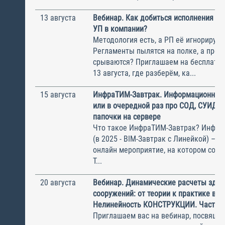
13 августа
Вебинар. Как добиться исполнения м
УП в компании?
Методология есть, а РП её игнорирую
Регламенты пылятся на полке, а прое
срываются? Приглашаем на бесплатн
13 августа, где разберём, ка...
15 августа
ИнфраТИМ-Завтрак. Информационный
или в очередной раз про СОД, СУИД и
папочки на сервере
Что такое ИнфраТИМ-Завтрак? Инфра
(в 2025 - BIM-Завтрак с Линейкой) – э
онлайн мероприятие, на котором соби
Т...
20 августа
Вебинар. Динамические расчеты здан
сооружений: от теории к практике в П
Нелинейность КОНСТРУКЦИИ. Часть 1
Приглашаем вас на вебинар, посвяще