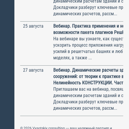
динамическим расчетам зданий и соо
Докладчики разберут ключевые прин
динамических расчетов, рассм...
25 августа
Вебинар. Практика применения и нов
возможности пакета плагинов РешК к
На вебинаре вы узнаете, как существ
ускорить процесс приложения нагрузо
усилий в решетчатых башнях и любых
моделях, а также ...
27 августа
Вебинар. Динамические расчеты здан
сооружений: от теории к практике в П
Нелинейность КОНСТРУКЦИИ. Часть 2
Приглашаем вас на вебинар, посвяще
динамическим расчетам зданий и соо
Докладчики разберут ключевые прин
динамических расчетов, рассм...
© 2026 Vysotskiy consulting — ваш надежный партнер и