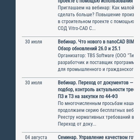
проекте с помощью использования СО
Приглашаем на вебинар: Как малой к
сделать больше? Повышение произво
в строительном проекте с помощью и
СОД Vitro-CAD С...
30 июля
Вебинар. Что нового в nanoCAD BIM О
Обзор обновлений 26.0 и 25.1
Организатор: TBS Software (ООО "ТиБиЭ
разработчик и поставщик программн
для промышленного и гражданского с.
30 июля
Вебинар. Переход от документов — к 
подбор, контроль актуальности требов
ПЗ и ТЗ на закупки по 44-ФЗ
По многочисленным просьбам наших с
продолжаем серию бесплатных вебин
Реестру нормативных требований в ст
Переход от доку...
04 августа
Семинар. Управление качеством гото