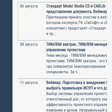
06 августа
Стандарт Model Studio CS и CADLib —
представление документа. Вебинар
Приглашаем принять участие в вебина
котором эксперты ГК «СиСофт» и «Вы
консалтинг» представят «Стандарт по
в пр...
08 августа
ТИМ/BIM завтрак. ТИМ/BIM менеджме
управление проектами
Тема месяца - ТИМ/BIM менеджмент и
проектами. ТИМ/BIM завтрак - это ме
где собираются заинтересованные Т
специалисты. За ч...
11 августа
Вебинар. Подготовка к внедрению ИС
выбрать правильную ИСУП и что для 
Выбор системы управления проектам
ответственный шаг, от которого завис
эффективность проектного управлени
компании в целом. Неправильный выбо