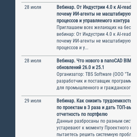
28 июля
Вебинар. От Индустрии 4.0 к AI-ready 
почему ИИ-агенты не масштабируются
процессов и управляемого контура
Приглашаем всех желающих на беспл
вебинар: От Индустрии 4.0 к AI-ready 
почему ИИ-агенты не масштабируются
процессов и у...
28 июля
Вебинар. Что нового в nanoCAD BIM В
обновлений 26.0 и 25.1
Организатор: TBS Software (ООО "ТиБиЭ
разработчик и поставщик программн
для промышленного и гражданского с.
29 июля
Вебинар. Как снизить трудоемкость с
по проектам в 3 раза и дать ТОП-ам 
отчетность по портфелю
Данные разбросаны по разным систем
устаревают к моменту Проектного ком
пытаетесь решить системную пробле