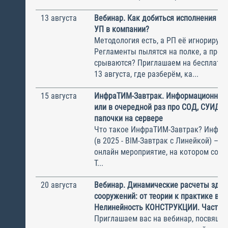
13 августа
Вебинар. Как добиться исполнения м
УП в компании?
Методология есть, а РП её игнорирую
Регламенты пылятся на полке, а прое
срываются? Приглашаем на бесплатн
13 августа, где разберём, ка...
15 августа
ИнфраТИМ-Завтрак. Информационный
или в очередной раз про СОД, СУИД и
папочки на сервере
Что такое ИнфраТИМ-Завтрак? Инфра
(в 2025 - BIM-Завтрак с Линейкой) – э
онлайн мероприятие, на котором соби
Т...
20 августа
Вебинар. Динамические расчеты здан
сооружений: от теории к практике в П
Нелинейность КОНСТРУКЦИИ. Часть 1
Приглашаем вас на вебинар, посвяще