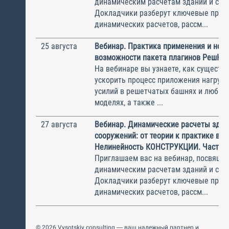
динамическим расчетам зданий и соо
Докладчики разберут ключевые прин
динамических расчетов, рассм...
25 августа
Вебинар. Практика применения и нов
возможности пакета плагинов РешК к
На вебинаре вы узнаете, как существ
ускорить процесс приложения нагрузо
усилий в решетчатых башнях и любых
моделях, а также ...
27 августа
Вебинар. Динамические расчеты здан
сооружений: от теории к практике в П
Нелинейность КОНСТРУКЦИИ. Часть 2
Приглашаем вас на вебинар, посвяще
динамическим расчетам зданий и соо
Докладчики разберут ключевые прин
динамических расчетов, рассм...
© 2026 Vysotskiy consulting — ваш надежный партнер и