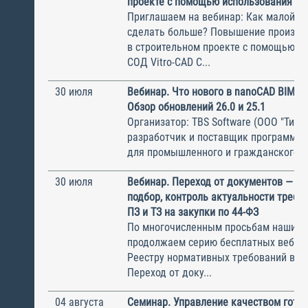
проекте с помощью использования СО
Приглашаем на вебинар: Как малой к
сделать больше? Повышение произво
в строительном проекте с помощью и
СОД Vitro-CAD С...
30 июля
Вебинар. Что нового в nanoCAD BIM О
Обзор обновлений 26.0 и 25.1
Организатор: TBS Software (ООО "ТиБиЭ
разработчик и поставщик программн
для промышленного и гражданского с.
30 июля
Вебинар. Переход от документов — к 
подбор, контроль актуальности требов
ПЗ и ТЗ на закупки по 44-ФЗ
По многочисленным просьбам наших с
продолжаем серию бесплатных вебин
Реестру нормативных требований в ст
Переход от доку...
04 августа
Семинар. Управление качеством гото