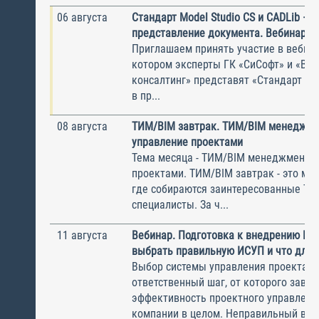
06 августа
Стандарт Model Studio CS и CADLib —
представление документа. Вебинар
Приглашаем принять участие в вебина
котором эксперты ГК «СиСофт» и «Вы
консалтинг» представят «Стандарт по
в пр...
08 августа
ТИМ/BIM завтрак. ТИМ/BIM менеджме
управление проектами
Тема месяца - ТИМ/BIM менеджмент и
проектами. ТИМ/BIM завтрак - это ме
где собираются заинтересованные Т
специалисты. За ч...
11 августа
Вебинар. Подготовка к внедрению ИС
выбрать правильную ИСУП и что для 
Выбор системы управления проектам
ответственный шаг, от которого завис
эффективность проектного управлени
компании в целом. Неправильный выбо