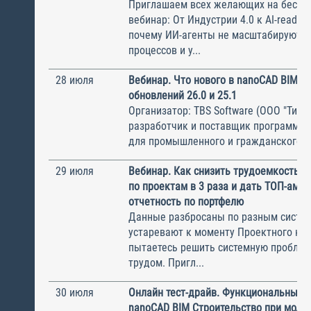
Приглашаем всех желающих на беспл
вебинар: От Индустрии 4.0 к AI-ready 
почему ИИ-агенты не масштабируются
процессов и у...
28 июля
Вебинар. Что нового в nanoCAD BIM В
обновлений 26.0 и 25.1
Организатор: TBS Software (ООО "ТиБиЭ
разработчик и поставщик программн
для промышленного и гражданского с.
29 июля
Вебинар. Как снизить трудоемкость с
по проектам в 3 раза и дать ТОП-ам 
отчетность по портфелю
Данные разбросаны по разным систем
устаревают к моменту Проектного ком
пытаетесь решить системную пробле
трудом. Пригл...
30 июля
Онлайн тест-драйв. Функциональные 
nanoCAD BIM Строительство при моде