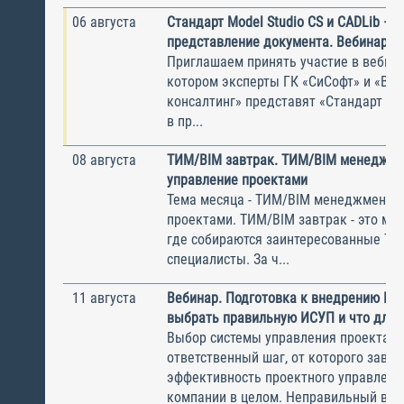
06 августа
Стандарт Model Studio CS и CADLib —
представление документа. Вебинар
Приглашаем принять участие в вебина
котором эксперты ГК «СиСофт» и «Вы
консалтинг» представят «Стандарт по
в пр...
08 августа
ТИМ/BIM завтрак. ТИМ/BIM менеджме
управление проектами
Тема месяца - ТИМ/BIM менеджмент и
проектами. ТИМ/BIM завтрак - это ме
где собираются заинтересованные Т
специалисты. За ч...
11 августа
Вебинар. Подготовка к внедрению ИС
выбрать правильную ИСУП и что для 
Выбор системы управления проектам
ответственный шаг, от которого завис
эффективность проектного управлени
компании в целом. Неправильный выбо