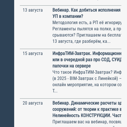
13 августа
Вебинар. Как добиться исполнения м
УП в компании?
Методология есть, а РП её игнорирую
Регламенты пылятся на полке, а прое
срываются? Приглашаем на бесплатн
13 августа, где разберём, ка...
15 августа
ИнфраТИМ-Завтрак. Информационный
или в очередной раз про СОД, СУИД и
папочки на сервере
Что такое ИнфраТИМ-Завтрак? Инфра
(в 2025 - BIM-Завтрак с Линейкой) – э
онлайн мероприятие, на котором соби
Т...
20 августа
Вебинар. Динамические расчеты здан
сооружений: от теории к практике в П
Нелинейность КОНСТРУКЦИИ. Часть 1
Приглашаем вас на вебинар, посвяще