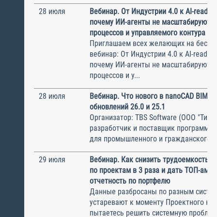
28 июля
Вебинар. От Индустрии 4.0 к AI-ready 
почему ИИ-агенты не масштабируются
процессов и управляемого контура
Приглашаем всех желающих на беспл
вебинар: От Индустрии 4.0 к AI-ready 
почему ИИ-агенты не масштабируются
процессов и у...
28 июля
Вебинар. Что нового в nanoCAD BIM В
обновлений 26.0 и 25.1
Организатор: TBS Software (ООО "ТиБиЭ
разработчик и поставщик программн
для промышленного и гражданского с.
29 июля
Вебинар. Как снизить трудоемкость с
по проектам в 3 раза и дать ТОП-ам 
отчетность по портфелю
Данные разбросаны по разным систем
устаревают к моменту Проектного ком
пытаетесь решить системную пробле