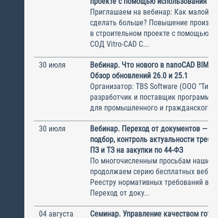
проекте с помощью использования СО
Приглашаем на вебинар: Как малой к
сделать больше? Повышение произво
в строительном проекте с помощью и
СОД Vitro-CAD С...
30 июля
Вебинар. Что нового в nanoCAD BIM О
Обзор обновлений 26.0 и 25.1
Организатор: TBS Software (ООО "ТиБиЭ
разработчик и поставщик программн
для промышленного и гражданского с.
30 июля
Вебинар. Переход от документов — к 
подбор, контроль актуальности требов
ПЗ и ТЗ на закупки по 44-ФЗ
По многочисленным просьбам наших с
продолжаем серию бесплатных вебин
Реестру нормативных требований в ст
Переход от доку...
04 августа
Семинар. Управление качеством гото