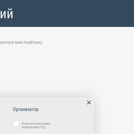
тий
ересную вам подборку.
Организатор
Консалтинговая
компания/УЦ