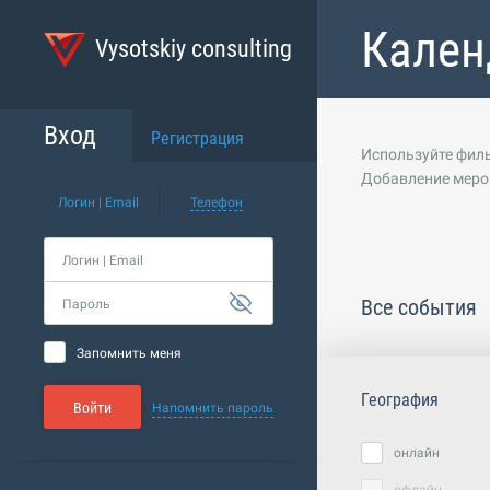
Кален
Vysotskiy consulting
Вход
Регистрация
Используйте филь
Добавление меро
Логин | Email
Телефон
Логин | Email
Все события
Пароль
Запомнить меня
География
Войти
Напомнить пароль
онлайн